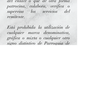
del enlace o que de otra forma
patrocina, colabora, verifica o
supervisa los servicios del
remitente.
Está prohibida la utilización de
cualquier marca denominativa,
gráfica o mixta o cualquier otro
signo distintivo de Parroquia de
San Jerónimo El Real dentro de la
página del remitente salvo en los
casos permitidos por la ley o
expresamente autorizados por
Parroquia de San Jerónimo El
Real, y siempre que se permita, en
estos casos, un enlace directo con la
página Web.
La página que establezca el enlace
deberá cumplir fielmente con la ley
y no podrá en ningún caso