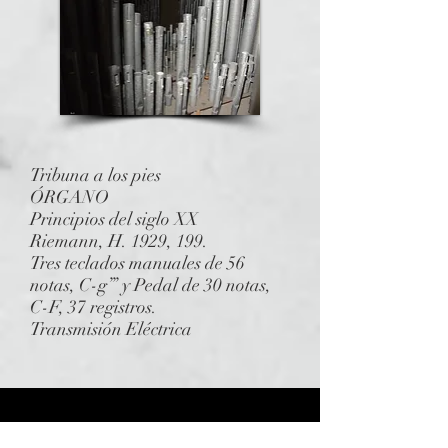
Tribuna a los pies
ÓRGANO
Principios del siglo XX
Riemann, H. 1929, 199.
Tres teclados manuales de 56
notas, C-g’’’ y Pedal de 30 notas,
C-F, 37 registros.
Transmisión Eléctrica
Parroquia San Jerónimo el