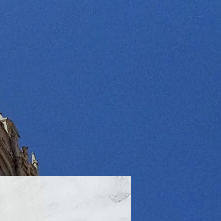
o El Real
RIOS
DONAR /Bizum
Celebra tu Boda
Contacto