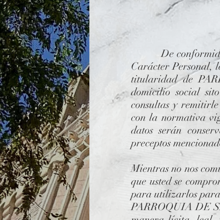
De conformidad con
Carácter Personal, l
titularidad de 
domicilio social 
consultas y remitirl
con la normativa
datos serán conser
preceptos mencionad
Mientras no nos comu
que usted se comprom
para utilizarlos par
PARROQUIA DE SAN 
manera lícita, leal,