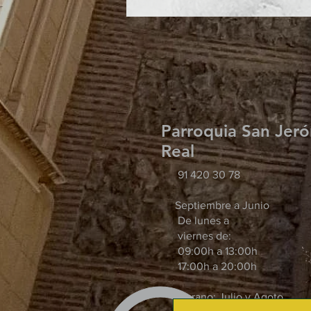
Parroquia San Jeró
Real
91 420 30 78
Septiembre a Junio
De lunes a
viernes de:
09:00h a 13:00h
17:00h a 20:00h
Verano: Julio y Agoto