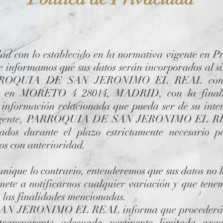
 lo establecido en la normativa vigente en Pro
e informamos que sus datos serán incorporados al s
PARROQUIA DE SAN JERONIMO EL REAL con
sito en MORETO 4 28014, MADRID, con la finali
e información relacionada que pueda ser de su int
 vigente, PARROQUIA DE SAN JERONIMO EL REA
vados durante el plazo estrictamente necesario p
os con anterioridad.
nique lo contrario, entenderemos que sus datos no 
ete a notificarnos cualquier variación y que tene
a las finalidades mencionadas.
JERONIMO EL REAL informa que procederá a t
 transparente, adecuada, pertinente, limitada, exa