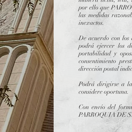
por ello que PAR
las medidas razonab
inexactos.
De acuerdo con los d
podrá ejercer los de
portabilidad y opos
consentimiento pres
dirección postal ind
Podrá dirigirse a l
considere oportuna.
Con envío del formu
PARROQUIA DE S