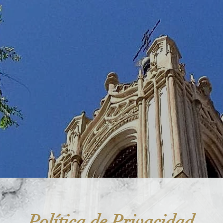
oquia de San Jerónim
HORA
Liturgia y Acción
Caridad
Coordinación
Política de Privacidad