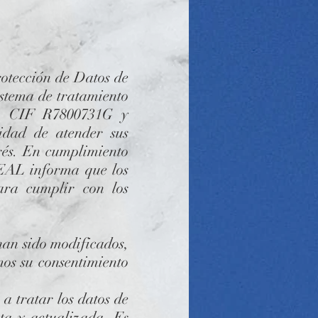
tección de Datos de
istema de tratamiento
 CIF R7800731G y
dad de atender sus
erés. En cumplimiento
L informa que los
ara cumplir con los
han sido modificados,
mos su consentimiento
ratar los datos de
cta y actualizada. Es