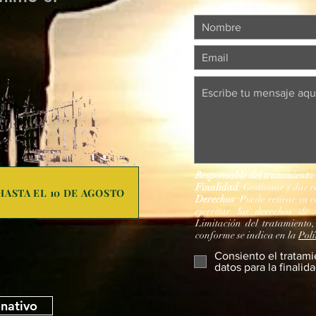
Responsable del tratamiento
Finalidad
: Gestionar y dar r
ASTA EL 10 DE AGOSTO
Derechos
: Puede retirar su 
ejercitar los derechos de 
Limitación del tratamiento,
conforme se indica en la
Polí
Consiento el tratami
datos para la finalid
nativo