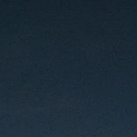
oquia de San Jerónim
HORA
Liturgia y Acción
Caridad
Coordinación
FE
CULTURA