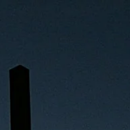
o El Real
RIOS
DONAR /Bizum
Celebra tu Boda
Contacto