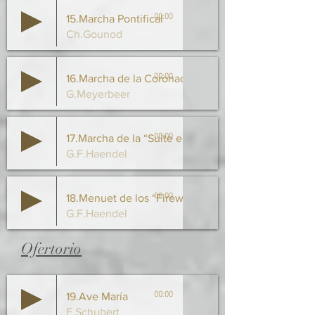
00:00
15.Marcha Pontifical
Ch.Gounod
00:00
16.Marcha de la Coronación “El Profeta”
G.Meyerbeer
00:00
17.Marcha de la “Suite en Re. – WaterMusic”
G.F.Haendel
00:00
18.Menuet de los “Fireworks”
G.F.Haendel
Ofertorio
00:00
19.Ave María
F.Schubert