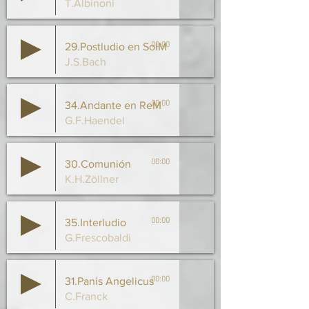
T.Albinoni
00:00
29.Postludio en SolM
J.S.Bach
00:00
34.Andante en ReM
G.F.Haendel
00:00
30.Comunión
K.H.Zöllner
00:00
35.Interludio
G.Frescobaldi
00:00
31.Panis Angelicus
C.Franck