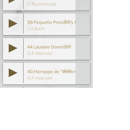
D.Buxthehude
00:00
39.Pequeño Preludio y Fuga Nº 1 en Dom
J.S.Bach
00:00
44.Laudate Dominum
G.F.Haendel
00:00
40.Hornpipe de “Watermusic”
G.F.Haendel
00:00
45.Coral “Wachet Auf, Ruft uns die Stimme”
J.S.Bach
00:00
41.Fanfare
J.Lemmens