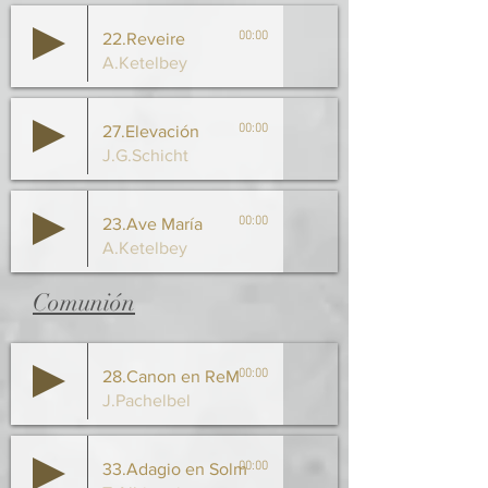
00:00
22.Reveire
A.Ketelbey
00:00
27.Elevación
J.G.Schicht
00:00
23.Ave María
A.Ketelbey
Comunión
00:00
28.Canon en ReM
J.Pachelbel
00:00
33.Adagio en Solm