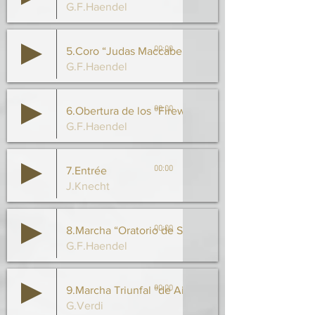
G.F.Haendel
00:00
5.Coro “Judas Maccabeus”
G.F.Haendel
00:00
6.Obertura de los “Fireworks”
G.F.Haendel
00:00
7.Entrée
J.Knecht
00:00
8.Marcha “Oratorio de Scipio”
G.F.Haendel
00:00
9.Marcha Triunfal “de Aida”
G.Verdi