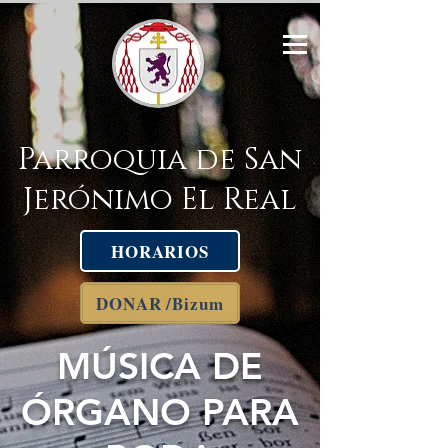
Parroquia de San
Jerónimo El Real
HORARIOS
DONAR /Bizum
MÚSICA DE
ÓRGANO PARA