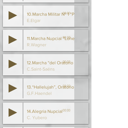
00:00
10.Marcha Militar Nº 1 “Pompa y Circunstancia”
E.Elgar
00:00
11.Marcha Nupcial “Lohengrin”
R.Wagner
00:00
12.Marcha “del Oratorio de Navidad”
C.Saint-Saëns
00:00
13.“Hallelujah”, Oratorio de “El Mesias”
G.F.Haendel
00:00
14.Alegria Nupcial
C. Yubero