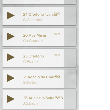
00:00
24.Ofertorio “Johna”
G.Carissimi
00:00
20.Ave María
Ch.Gounod
00:00
25.Ofertorio
C.Franck
00:00
21.Adagio de Cuerdas
S.Barber
00:00
26.Aria de la Suite Nº 3 en Re
J.S.Bach