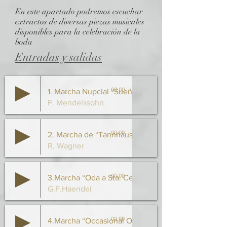
En este apartado podremos escuchar
extractos de diversas piezas musicales
disponibles para la celebración de la
boda
Entradas y salidas
00:00
1. Marcha Nupcial “Sueño de una Noche de Verano
F. Mendelssohn
00:00
2. Marcha de “Tannhauser”
R. Wagner
00:00
3.Marcha “Oda a Sta. Cecilia”
G.F.Haendel
00:00
4.Marcha “Occasional Oratorio”