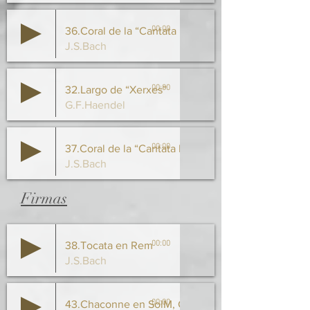
00:00
36.Coral de la “Cantata Nº 147”
J.S.Bach
00:00
32.Largo de “Xerxes”
G.F.Haendel
00:00
37.Coral de la “Cantata Nº 208”
J.S.Bach
Firmas
00:00
38.Tocata en Rem
J.S.Bach
00:00
43.Chaconne en SolM, G.229