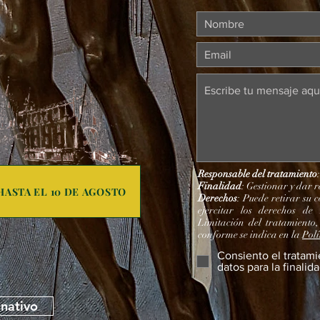
Responsable del tratamiento
Finalidad
: Gestionar y dar r
ASTA EL 10 DE AGOSTO
Derechos
: Puede retirar su 
ejercitar los derechos de 
Limitación del tratamiento,
conforme se indica en la
Polí
Consiento el tratami
datos para la finalid
nativo