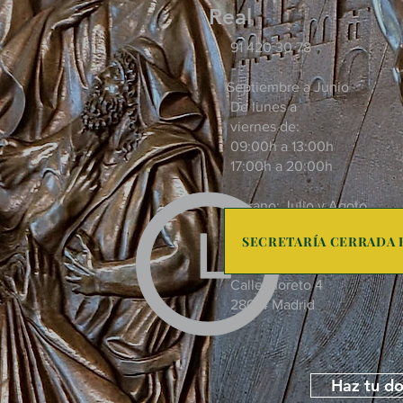
Real
91 420 30 78
Septiembre a Junio
De lunes a
viernes de:
09:00h a 13:00h
17:00h a 20:00h
Verano: Julio y Agoto
09:30 a 13:00
SECRETARÍA CERRADA H
17:30 a 20:45
Calle Moreto 4
28014 Madrid
Haz tu do