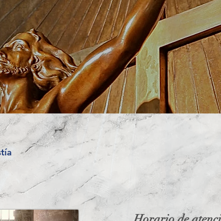
tía
Horario de atenc