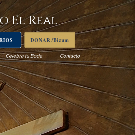
o El Real
RIOS
DONAR /Bizum
Celebra tu Boda
Contacto